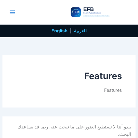
البحث
خطي
عن:
لى
لمحتوى
العربية
|
English
Features
Features
يبدو أننا لا نستطيع العثور على ما تبحث عنه. ربما قد يساعدك
البحث.