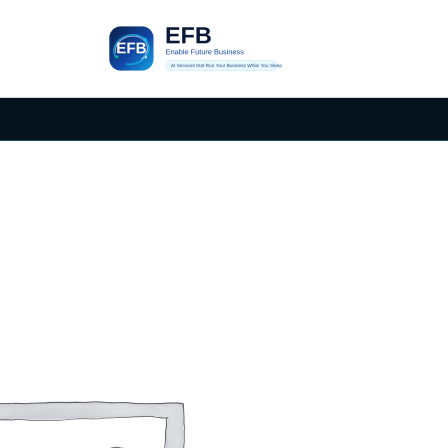
خطي
لى
لمحتوى