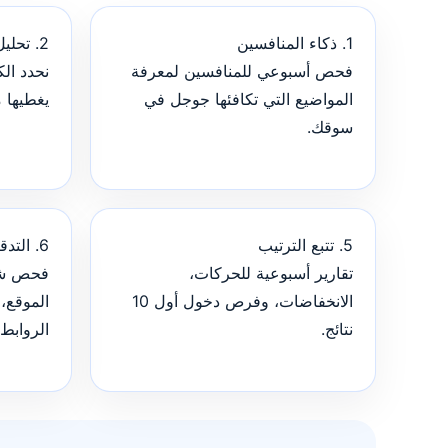
1. ذكاء المنافسين
2. تحليل فجوات الكلمات
فحص أسبوعي للمنافسين لمعرفة
نحدد الك
المواضيع التي تكافئها جوجل في
يغطيها 
سوقك.
5. تتبع الترتيب
6. التدقيق التقني
تقارير أسبوعية للحركات،
فحص شه
الانخفاضات، وفرص دخول أول 10
نتائج.
الروابط،