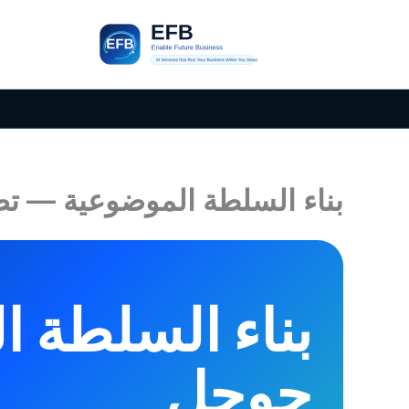
خطي
لى
لمحتوى
بناء السلطة الموضوعية — تص
بناء السلطة ا
جوجل