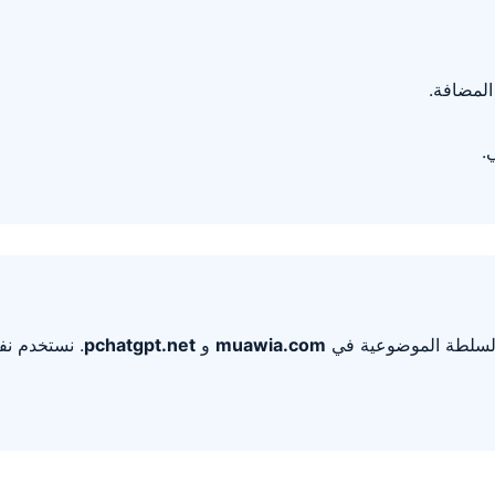
لمضافة.
.
السلطة الموضوعية في
muawia.com
و
pchatgpt.net
. نستخدم نف