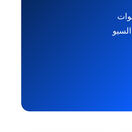
جوات
السيو