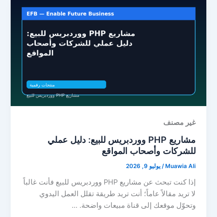
غير مصنف
مشاريع PHP ووردبريس للبيع: دليل عملي
للشركات وأصحاب المواقع
Muawia Ali
/
يوليو 9, 2026
إذا كنت تبحث عن مشاريع PHP ووردبريس للبيع فأنت غالباً
لا تريد مقالاً عاماً؛ أنت تريد طريقة تقلل العمل اليدوي
وتحوّل موقعك إلى قناة مبيعات واضحة. …