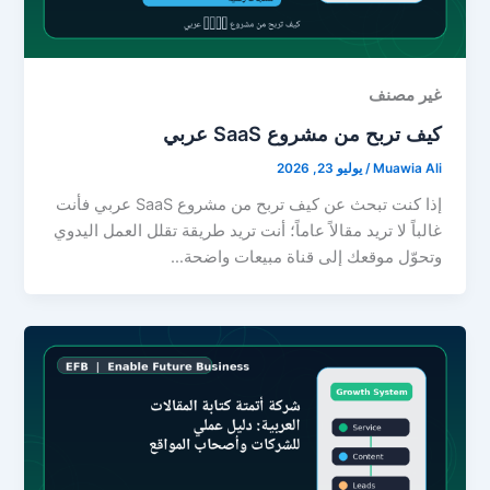
غير مصنف
كيف تربح من مشروع SaaS عربي
Muawia Ali
/
يوليو 23, 2026
إذا كنت تبحث عن كيف تربح من مشروع SaaS عربي فأنت
غالباً لا تريد مقالاً عاماً؛ أنت تريد طريقة تقلل العمل اليدوي
وتحوّل موقعك إلى قناة مبيعات واضحة…